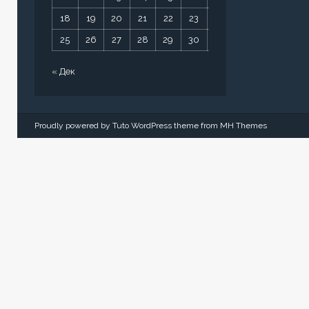
18
19
20
21
22
23
24
25
26
27
28
29
30
31
« Дек
Proudly powered by Tuto WordPress theme from
MH Themes