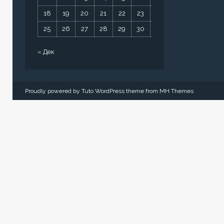
18
19
20
21
22
23
24
25
26
27
28
29
30
31
« Дек
Proudly powered by Tuto WordPress theme from
MH Themes