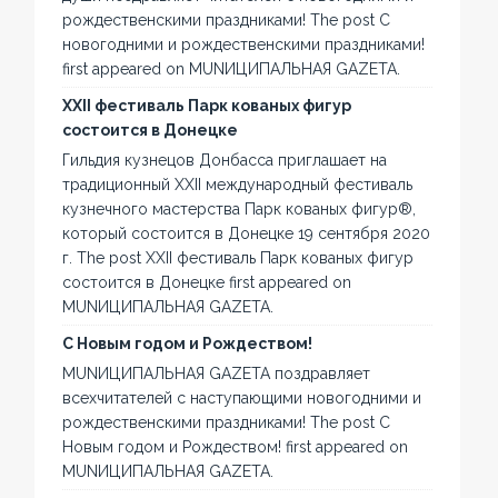
рождественскими праздниками! The post С
новогодними и рождественскими праздниками!
first appeared on MUNИЦИПАЛЬНАЯ GAZЕТА.
XXII фестиваль Парк кованых фигур
состоится в Донецке
Гильдия кузнецов Донбасса приглашает на
традиционный XXII международный фестиваль
кузнечного мастерства Парк кованых фигур®,
который состоится в Донецке 19 сентября 2020
г. The post XXII фестиваль Парк кованых фигур
состоится в Донецке first appeared on
MUNИЦИПАЛЬНАЯ GAZЕТА.
С Новым годом и Рождеством!
MUNИЦИПАЛЬНАЯ GAZЕТА поздравляет
всехчитателей с наступающими новогодними и
рождественскими праздниками! The post С
Новым годом и Рождеством! first appeared on
MUNИЦИПАЛЬНАЯ GAZЕТА.