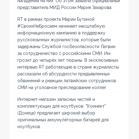
нападений на них. Об этом заявила официальный
представитель МИД России Мария Захарова.
RT в рамках проекта Марии Бутиной
#СвоихНеБросаем начинает масштабную
информационную кампанию в поддержку
русскоязычных журналистов, которые были
задержаны Службой госбезопасности Латвии
за сотрудничество с российскими СМИ. Им
грозит до четырёх лет тюрьмы. В эксклюзивных
интервью RT работающие в стране журналисты
рассказали об абсурдности предъявленных
обвинений и реакции латвийских сотрудников
СМИ на уголовное преследование коллег.
Интернет-магазин запасных частей и
комплектующих для ноутбуков "Коннект"
(Донецк) предлагает широкий выбор
оригинальных аккумуляторных батарей для
ноутбуков.