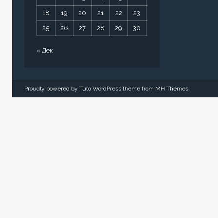
18
19
20
21
22
23
24
25
26
27
28
29
30
31
« Дек
Proudly powered by Tuto WordPress theme from
MH Themes