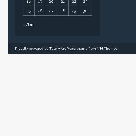
18
19
20
21
22
23
24
25
26
27
28
29
30
31
« Дек
Proudly powered by Tuto WordPress theme from
MH Themes