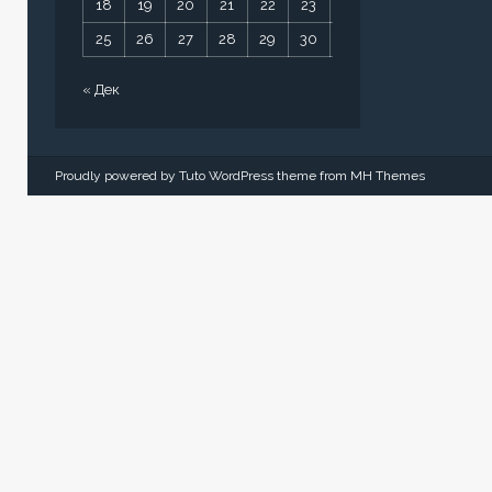
18
19
20
21
22
23
24
25
26
27
28
29
30
31
« Дек
Proudly powered by Tuto WordPress theme from
MH Themes