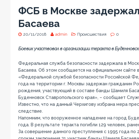
ФСБ в Москве задержа
Басаева
20/11/2018
admin
Происшествия
0
Боевик участвовал в организации теракта в Буденновс
Федеральная служба безопасности задержала в Моск
Басаева. Об этом сообщается на официальном сайте 
«Федеральной службой безопасности Российской Фед
года на территории г. Москвы задержан гражданин Ро
рождения, участвующий в составе банды Шамиля Басае
Буденновск Ставропольского края», – сообщает Служ
Известно, что на данный Черхигову избрана мера пре
следствие.
Напомним, что вооруженное нападение на город Буде
года. В результате теракта погибли 129 человек, ране
За совершение данного преступления с 1995 года по 
срокам заключения 31 участник банды Шамиля Басаева