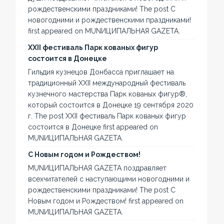
рождественскими праздниками! The post С
новогодними и рождественскими праздниками!
first appeared on MUNИЦИПАЛЬНАЯ GAZЕТА.
XXII фестиваль Парк кованых фигур
состоится в Донецке
Гильдия кузнецов Донбасса приглашает на
традиционный XXII международный фестиваль
кузнечного мастерства Парк кованых фигур®,
который состоится в Донецке 19 сентября 2020
г. The post XXII фестиваль Парк кованых фигур
состоится в Донецке first appeared on
MUNИЦИПАЛЬНАЯ GAZЕТА.
С Новым годом и Рождеством!
MUNИЦИПАЛЬНАЯ GAZЕТА поздравляет
всехчитателей с наступающими новогодними и
рождественскими праздниками! The post С
Новым годом и Рождеством! first appeared on
MUNИЦИПАЛЬНАЯ GAZЕТА.