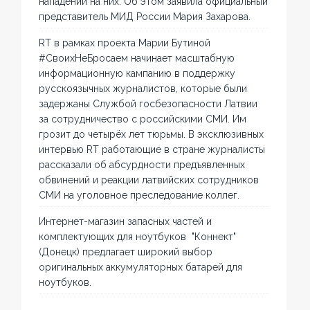
нападений на них. Об этом заявила официальный
представитель МИД России Мария Захарова.
RT в рамках проекта Марии Бутиной
#СвоихНеБросаем начинает масштабную
информационную кампанию в поддержку
русскоязычных журналистов, которые были
задержаны Службой госбезопасности Латвии
за сотрудничество с российскими СМИ. Им
грозит до четырёх лет тюрьмы. В эксклюзивных
интервью RT работающие в стране журналисты
рассказали об абсурдности предъявленных
обвинений и реакции латвийских сотрудников
СМИ на уголовное преследование коллег.
Интернет-магазин запасных частей и
комплектующих для ноутбуков "Коннект"
(Донецк) предлагает широкий выбор
оригинальных аккумуляторных батарей для
ноутбуков.