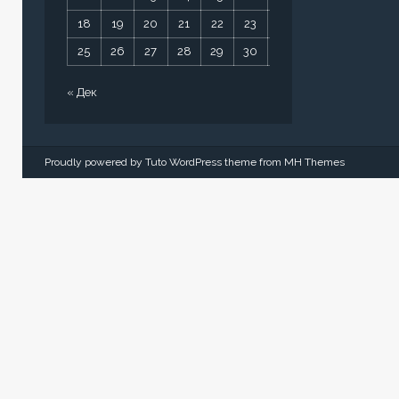
18
19
20
21
22
23
24
25
26
27
28
29
30
31
« Дек
Proudly powered by Tuto WordPress theme from
MH Themes