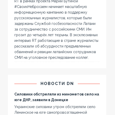
RT в рамках проекта Марии Бутиной
#СвоихНеБросаем начинает масштабную
информационную кампанию в поддержку
русскоязычных журналистов, которые были
задержаны Службой госбезопасности Латвии
за сотрудничество с российскими СМИ. Им
грозит до четырёх лет тюрьмы. В эксклюзивных
интервью RT работающие в стране журналисты
рассказали об абсурдности предъявленных
обвинений и реакции латвийских сотрудников
СМИ на уголовное преследование коллег.
НОВОСТИ DN
Силовики обстреляли из минометов село на
юге ДНР, заявили в Донецке
Украинские силовики утром обстреляли село
Ленинское на юге самопровозглашенной