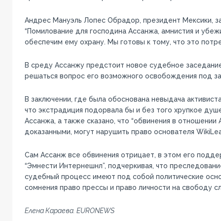
Андрес Мануэль Лопес Обрадор, президент Мексики, з
“Помилование для господина Ассанжа, амнистия и убеж
обеспечим ему охрану. Мы готовы к тому, что это потре
В среду Ассанжу предстоит новое судебное заседание
решаться вопрос его возможного освобождения под за
В заключении, где была обоснована невыдача активист
что экстрадиция подорвала бы и без того хрупкое ду
Ассанжа, а также сказано, что “обвинения в отношении
доказанными, могут нарушить право основателя WikiLea
Сам Ассанж все обвинения отрицает, в этом его подде
“Эмнести Интернешнл”, подчеркивая, что преследован
судебный процесс имеют под собой политические осно
сомнения право прессы и право личности на свободу сл
Елена Караева. EURONEWS