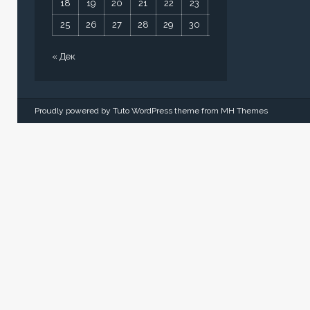
18
19
20
21
22
23
24
25
26
27
28
29
30
31
« Дек
Proudly powered by Tuto WordPress theme from
MH Themes