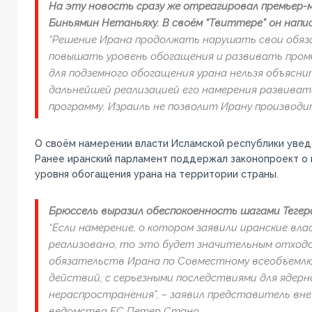
На эту новость сразу же отреагировал премьер-
Биньямин Нетаньяху. В своём “Твиттере” он напис
“Решение Ирана продолжать нарушать свои обяз
повышать уровень обогащения и развивать про
для подземного обогащения урана нельзя объяснит
дальнейшей реализацией его намерения развиват
программу. Израиль не позволит Ирану производит
О своём намерении власти Исламской республики увед
Ранее иранский парламент поддержал законопроект о
уровня обогащения урана на территории страны.
Брюссель выразил обеспокоенность шагами Тегер
“Если намерение, о котором заявили иранские вла
реализовано, то это будет значительным отход
обязательств Ирана по Совместному всеобъемл
действий, с серьезными последствиями для ядерн
нераспространения”, – заявил представитель вн
ведомства ЕС Петер Стано.