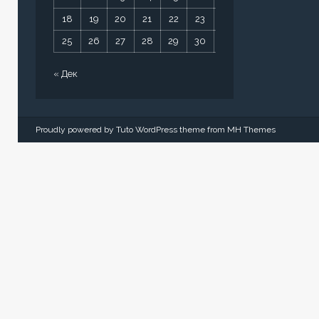
18
19
20
21
22
23
24
25
26
27
28
29
30
31
« Дек
Proudly powered by Tuto WordPress theme from
MH Themes