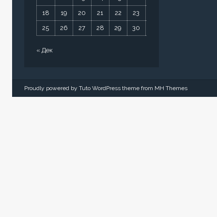
18
19
20
21
22
23
24
25
26
27
28
29
30
31
« Дек
Proudly powered by Tuto WordPress theme from
MH Themes