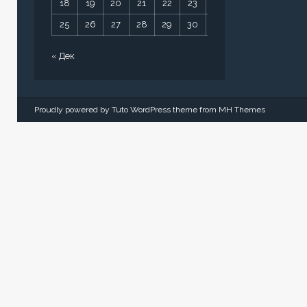
18
19
20
21
22
23
24
25
26
27
28
29
30
31
« Дек
Proudly powered by Tuto WordPress theme from
MH Themes