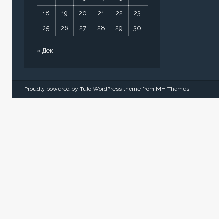
18
19
20
21
22
23
24
25
26
27
28
29
30
31
« Дек
Proudly powered by Tuto WordPress theme from
MH Themes