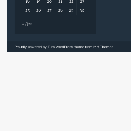
18
19
20
21
22
23
24
25
26
27
28
29
30
31
« Дек
Proudly powered by Tuto WordPress theme from
MH Themes