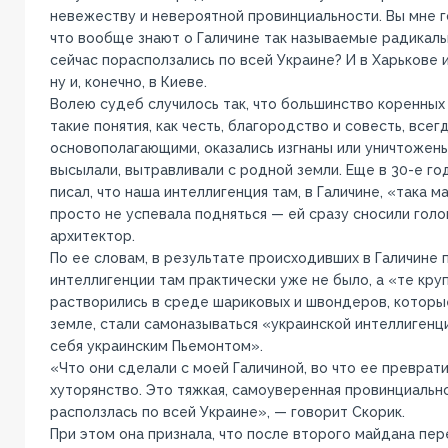
невежеству и невероятной провинциальности. Вы мне г
что вообще знают о Галичине так называемые радикалы
сейчас порасползались по всей Украине? И в Харькове и
ну и, конечно, в Киеве.
Волею судеб случилось так, что большинство коренных 
такие понятия, как честь, благородство и совесть, всег
основополагающими, оказались изгнаны или уничтожены
высылали, вытравливали с родной земли. Еще в 30-е г
писал, что наша интеллигенция там, в Галичине, «така м
просто не успевала подняться — ей сразу сносили голо
архитектор.
По ее словам, в результате происходивших в Галичине
интеллигенции там практически уже не было, а «те круп
растворились в среде шариковых и швондеров, которы
земле, стали самоназываться «украинской интеллигенц
себя украинским Пьемонтом».
«Что они сделали с моей Галичиной, во что ее преврат
хуторянство. Это тяжкая, самоуверенная провинциально
расползлась по всей Украине», — говорит Скорик.
При этом она признала, что после второго майдана пер