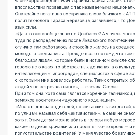
член-корреспондент НАН Украины Лариса Скорик, стояв
впоследствии порвавшая с так называемыми национал-
Она крайне негативно восприняла слова близкого к АП
политтехнолога Тараса Березовца, заявившего, что До
язык силы.
«Да что они вообще знают о Донбассе? А я очень много
туда по распределению после Львовского политехничес
отлично там работалось и спокойно жилось на среднес
молодого специалиста. Прежде всего потому, что там н
благодаря людям, которые были в истинном смысле сло
говорю не о каких-то абстрактных дончанах, а о культ
интеллигенции «Гипрограда», специалистах в сфере ар
с которыми мне довелось работать. Таких открытых, о
людей я не встречала нигде», — сказала Скорик.
При этом она, хотя сама является коренной галичанкой, 
земляков носителями «духовного кода нации».
«Мне стыдно за родителей, воспитавших таких детей, 
по улицам, называя себя «активистами», а сами не знают
хотят. Этим детям можно вбить в головы любую мерзост
какие-то дикие кричалки или пролить чью-то кровь — и 
попустительстве родителей. У меня чувство брезгливо