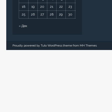
18
19
20
21
22
23
24
25
26
27
28
29
30
31
« Дек
Proudly powered by Tuto WordPress theme from
MH Themes