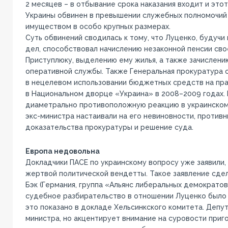
2 месяцев – в отбывание срока наказания входит и это
Украины обвинен в превышении служебных полномочий 
имуществом в особо крупных размерах.
Суть обвинений сводилась к тому, что Луценко, будучи
дел, способствовал начислению незаконной пенсии св
Приступлюку, выделению ему жилья, а также зачислени
оперативной службы. Также Генеральная прокуратура 
в нецелевом использовании бюджетных средств на пр
в Национальном дворце «Украина» в 2008–2009 годах.
диаметрально противоположную реакцию в украинском
экс-министра настаивали на его невиновности, противн
доказательства прокуратуры и решение суда.
Европа недовольна
Докладчики ПАСЕ по украинскому вопросу уже заявили,
жертвой политической вендетты. Такое заявление сде
Бэк (Германия, группа «Альянс либеральных демократов»
судебное разбирательство в отношении Луценко было 
это показано в докладе Хельсинкского комитета. Депу
министра, но акцентирует внимание на суровости приго