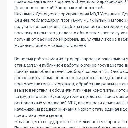
правоохранительных органов Донецкой, Харьковской, Л
Днепропетровской, Запорожской областей.
Начальник Донецкого горуправления МВД Украины в Д
Седнев поблагодарил программу «Открытый разговор»
получить полезный опыт работы правоохранителей и ж
политику открытого диалога с обществом, поэтому хот
получив от вас новую информацию, улучшили свое вза
журналистами», – сказал Ю.Седнев.
Во время работы медиа-тренеры проекта ознакомили у
стандартами публичной работы органов государственн
принципами обеспечения свободы слова и т.д.. Они ра
профессиональные особенности работы представител
правоохранительных органов, обработали реальные сит
взаимодействия и обсудили типичные конфликты, кото
сотрудничестве. Руководители отделов связей с общ
региональных управлений МВД в частности отметили, ч
налаживания взаимопонимания может стать единая ид
представителей медиа.
«Главное, что государство не вмешивается в процесс 
Появление единой пресс-карты, которая будет признан