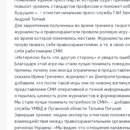
повысит уровень стандартов профессии и поможет изб
будущем », – отметил начальник пресс-службы ГАИ За
Андрей Топчий.
Для закрепления полученных во время тренинга теорет
журналисты и правоохранители провели ролевую игру
во время которой поменялись местами. Журналисты и
почувствовать себя правоохранителями, а те, в свою о
себя работниками СМИ.
«Интересно быть «по другую сторону» и увидеть ошибк
Благодаря этой игре мы стали лучше понимать поведен
причины, почему они иногда ограничены в предоставле
сказала Ирина Греченко, журналист из Днепропетровщ
добавили, что после такой игры они по-новому взгляну
представления СМИ оперативной и точной информации.
открылась ценность роли журналистов в формировании
Мы стали лучше понимать потребности СМИ», – добави
службы УМВД в Луганской области Татьяна Погукай.
Завершая тренинг, медиа-эксперты отметили положит
взаимодействия между правоохранительными органами
регионах Украины. «Мы видим, что отношения налажены