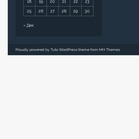
18
19
20
21
22
23
24
25
26
27
28
29
30
31
« Дек
Proudly powered by Tuto WordPress theme from
MH Themes