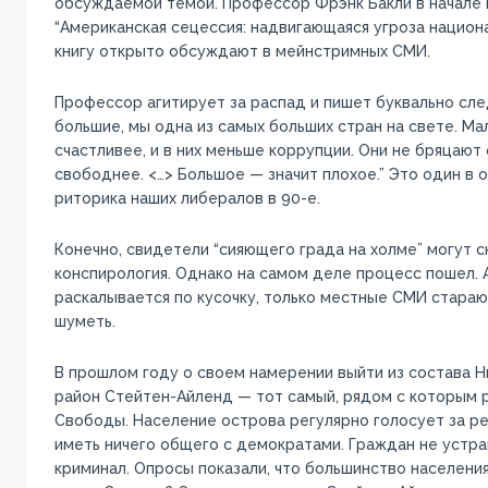
обсуждаемой темой. Профессор Фрэнк Бакли в начале 
“Американская сецессия: надвигающаяся угроза национа
книгу открыто обсуждают в мейнстримных СМИ.
Профессор агитирует за распад и пишет буквально сл
большие, мы одна из самых больших стран на свете. Ма
счастливее, и в них меньше коррупции. Они не бряцают
свободнее. <…> Большое — значит плохое.” Это один в
риторика наших либералов в 90-е.
Конечно, свидетели “сияющего града на холме” могут ск
конспирология. Однако на самом деле процесс пошел.
раскалывается по кусочку, только местные СМИ стараю
шуметь.
В прошлом году о своем намерении выйти из состава Н
район Стейтен-Айленд — тот самый, рядом с которым 
Свободы. Население острова регулярно голосует за ре
иметь ничего общего с демократами. Граждан не устра
криминал. Опросы показали, что большинство населени