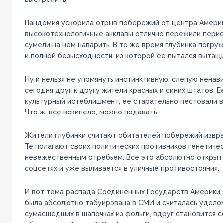
Пандемия ускорила отрыв побережий от центра Америк
высокотехнологичные анклавы отлично пережили пери
сумели на нем наварить. В то же время глубинка погру
и полной безысходности, из которой ее пытался вытащ
Ну и нельзя не упомянуть инстинктивную, слепую ненав
сегодня друг к другу жители красных и синих штатов. 
культурный истеблишмент, ее старательно пестовали 
Что ж, все вскипело, можно подавать.
Жители глубинки считают обитателей побережий извра
Те полагают своих политических противников генетиче
невежественным отребьем. Все это абсолютно открыт
соцсетях и уже выливается в уличные противостояния.
И вот тема распада Соединенных Государств Америки,
была абсолютно табуирована в СМИ и считалась удело
сумасшедших в шапочках из фольги, вдруг становится 