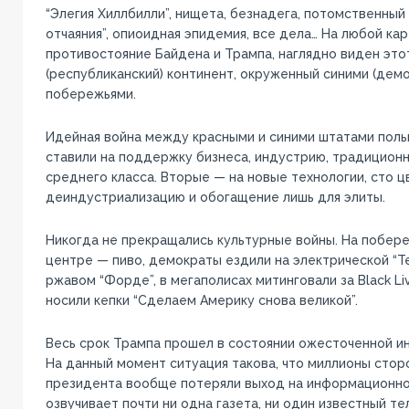
“Элегия Хиллбилли”, нищета, безнадега, потомственный 
отчаяния”, опиоидная эпидемия, все дела… На любой к
противостояние Байдена и Трампа, наглядно виден это
(республиканский) континент, окруженный синими (дем
побережьями.
Идейная война между красными и синими штатами полы
ставили на поддержку бизнеса, индустрию, традиционн
среднего класса. Вторые — на новые технологии, сто ц
деиндустриализацию и обогащение лишь для элиты.
Никогда не прекращались культурные войны. На побереж
центре — пиво, демократы ездили на электрической “Т
ржавом “Форде”, в мегаполисах митинговали за Black Liv
носили кепки “Сделаем Америку снова великой”.
Весь срок Трампа прошел в состоянии ожесточенной и
На данный момент ситуация такова, что миллионы сто
президента вообще потеряли выход на информационное
озвучивает почти ни одна газета, ни один известный те