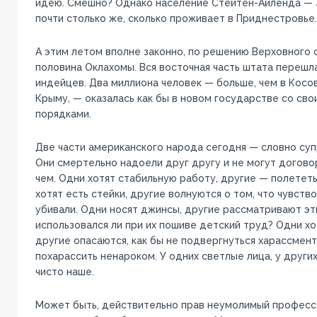
идею. Смешно? Однако население Стейтен-Айленда — 4
почти столько же, сколько проживает в Приднестровье.
А этим летом вполне законно, по решению Верховного 
половина Оклахомы. Вся восточная часть штата перешл
индейцев. Два миллиона человек — больше, чем в Косово
Крыму, — оказалась как бы в новом государстве со сво
порядками.
Две части американского народа сегодня — словно суп
Они смертельно надоели друг другу и не могут договор
чем. Одни хотят стабильную работу, другие — полететь
хотят есть стейки, другие волнуются о том, что чувство
убивали. Одни носят джинсы, другие рассматривают эти
использовался ли при их пошиве детский труд? Одни хо
другие опасаются, как бы не подвергнуться харассмент
похарассить ненароком. У одних светлые лица, у других
чисто наше.
Может быть, действительно прав неумолимый професс