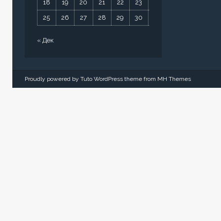
18
19
20
21
22
23
24
25
26
27
28
29
30
31
« Дек
Proudly powered by Tuto WordPress theme from
MH Themes