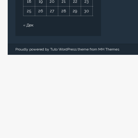
18
19
20
21
22
23
24
25
26
27
28
29
30
31
« Дек
Proudly powered by Tuto WordPress theme from
MH Themes