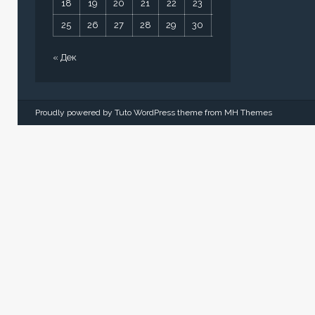
18
19
20
21
22
23
24
25
26
27
28
29
30
31
« Дек
Proudly powered by Tuto WordPress theme from
MH Themes