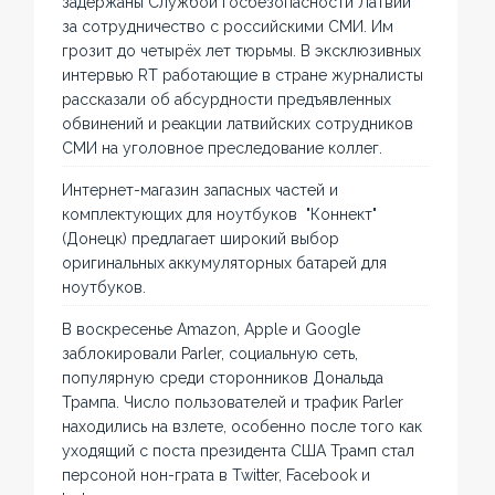
задержаны Службой госбезопасности Латвии
за сотрудничество с российскими СМИ. Им
грозит до четырёх лет тюрьмы. В эксклюзивных
интервью RT работающие в стране журналисты
рассказали об абсурдности предъявленных
обвинений и реакции латвийских сотрудников
СМИ на уголовное преследование коллег.
Интернет-магазин запасных частей и
комплектующих для ноутбуков "Коннект"
(Донецк) предлагает широкий выбор
оригинальных аккумуляторных батарей для
ноутбуков.
В воскресенье Amazon, Apple и Google
заблокировали Parler, социальную сеть,
популярную среди сторонников Дональда
Трампа. Число пользователей и трафик Parler
находились на взлете, особенно после того как
уходящий с поста президента США Трамп стал
персоной нон-грата в Twitter, Facebook и