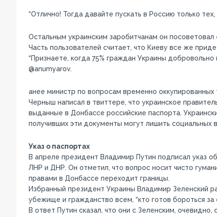
“Отлично! Тогда давайте пускать в Россию только тех,
Остальным украинским заробитчанам он посоветовал е
Часть пользователей считает, что Киеву все же приде
“Признаете, когда 75% граждан Украины добровольно 
@anumyarov.
анее министр по вопросам временно оккупированных
Черныш написал в твиттере, что украинское правите
выданные в Донбассе российские паспорта. Украинск
получивших эти документы могут лишить социальных в
Указ о паспортах
В апреле президент Владимир Путин подписал указ о
ЛНР и ДНР. Он отметил, что вопрос носит чисто гуман
правами в Донбассе переходит границы.
Избранный президент Украины Владимир Зеленский ра
убежище и гражданство всем, “кто готов бороться за 
В ответ Путин сказал, что они с Зеленским, очевидно, 