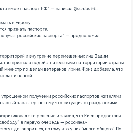
 кто имеет паспорт РФ”, — написал @scrubs161.
хать в Европу.
тся признать паспорта.
получат российские паспорта”, — предположил
 территорий и внутренне перемещенных лиц Вадим
льство признало недействительными на территории страны
ий министр по делам ветеранов Ирина Фриз добавила, что
ыплат и пенсий.
б упрощенном получении российских паспортов жителями
итарный характер, потому что ситуация с гражданскими
скритиковал это решение и заявил, что Киев предоставит
свободу”, в первую очередь — россиянам.
смогут договориться, потому что у них “много общего”. По