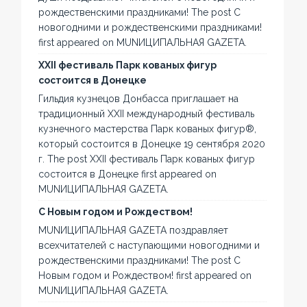
рождественскими праздниками! The post С
новогодними и рождественскими праздниками!
first appeared on MUNИЦИПАЛЬНАЯ GAZЕТА.
XXII фестиваль Парк кованых фигур
состоится в Донецке
Гильдия кузнецов Донбасса приглашает на
традиционный XXII международный фестиваль
кузнечного мастерства Парк кованых фигур®,
который состоится в Донецке 19 сентября 2020
г. The post XXII фестиваль Парк кованых фигур
состоится в Донецке first appeared on
MUNИЦИПАЛЬНАЯ GAZЕТА.
С Новым годом и Рождеством!
MUNИЦИПАЛЬНАЯ GAZЕТА поздравляет
всехчитателей с наступающими новогодними и
рождественскими праздниками! The post С
Новым годом и Рождеством! first appeared on
MUNИЦИПАЛЬНАЯ GAZЕТА.