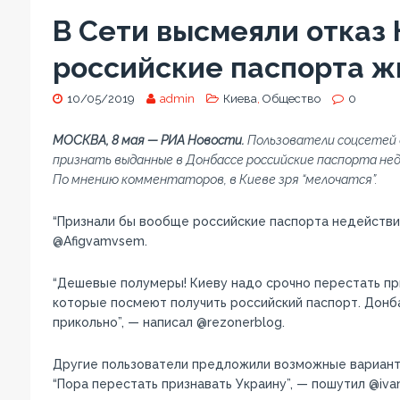
В Сети высмеяли отказ 
российские паспорта ж
10/05/2019
admin
Киева
,
Общество
0
МОСКВА, 8 мая — РИА Новости.
Пользователи соцсетей 
признать выданные в Донбассе российские паспорта н
По мнению комментаторов, в Киеве зря “мелочатся”.
“Признали бы вообще российские паспорта недействит
@Afigvamvsem.
“Дешевые полумеры! Киеву надо срочно перестать при
которые посмеют получить российский паспорт. Донб
прикольно”, — написал @rezonerblog.
Другие пользователи предложили возможные вариант
“Пора перестать признавать Украину”, — пошутил @ivan