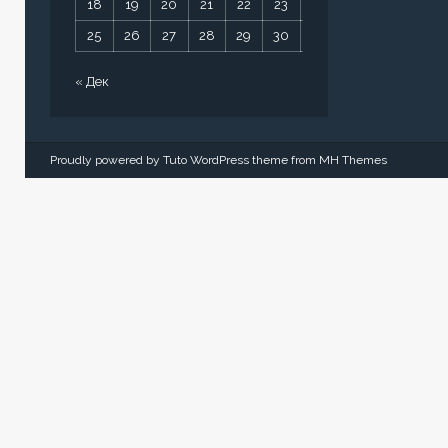
18
19
20
21
22
23
24
25
26
27
28
29
30
31
« Дек
Proudly powered by Tuto WordPress theme from
MH Themes