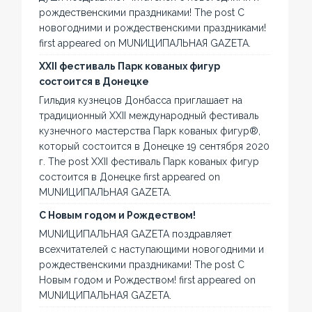
рождественскими праздниками! The post С
новогодними и рождественскими праздниками!
first appeared on MUNИЦИПАЛЬНАЯ GAZЕТА.
XXII фестиваль Парк кованых фигур
состоится в Донецке
Гильдия кузнецов Донбасса приглашает на
традиционный XXII международный фестиваль
кузнечного мастерства Парк кованых фигур®,
который состоится в Донецке 19 сентября 2020
г. The post XXII фестиваль Парк кованых фигур
состоится в Донецке first appeared on
MUNИЦИПАЛЬНАЯ GAZЕТА.
С Новым годом и Рождеством!
MUNИЦИПАЛЬНАЯ GAZЕТА поздравляет
всехчитателей с наступающими новогодними и
рождественскими праздниками! The post С
Новым годом и Рождеством! first appeared on
MUNИЦИПАЛЬНАЯ GAZЕТА.