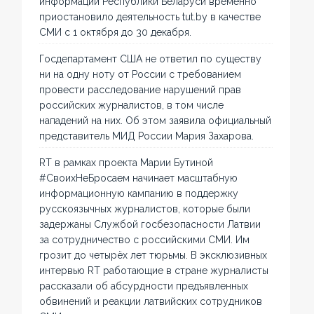
информации Республики Беларуси временно
приостановило деятельность tut.by в качестве
СМИ с 1 октября до 30 декабря.
Госдепартамент США не ответил по существу
ни на одну ноту от России с требованием
провести расследование нарушений прав
российских журналистов, в том числе
нападений на них. Об этом заявила официальный
представитель МИД России Мария Захарова.
RT в рамках проекта Марии Бутиной
#СвоихНеБросаем начинает масштабную
информационную кампанию в поддержку
русскоязычных журналистов, которые были
задержаны Службой госбезопасности Латвии
за сотрудничество с российскими СМИ. Им
грозит до четырёх лет тюрьмы. В эксклюзивных
интервью RT работающие в стране журналисты
рассказали об абсурдности предъявленных
обвинений и реакции латвийских сотрудников