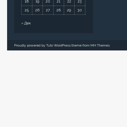
18
19
20
21
22
23
24
25
26
27
28
29
30
31
« Дек
Proudly powered by Tuto WordPress theme from
MH Themes