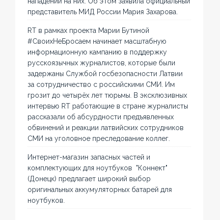
нападений на них. Об этом заявила официальный
представитель МИД России Мария Захарова.
RT в рамках проекта Марии Бутиной
#СвоихНеБросаем начинает масштабную
информационную кампанию в поддержку
русскоязычных журналистов, которые были
задержаны Службой госбезопасности Латвии
за сотрудничество с российскими СМИ. Им
грозит до четырёх лет тюрьмы. В эксклюзивных
интервью RT работающие в стране журналисты
рассказали об абсурдности предъявленных
обвинений и реакции латвийских сотрудников
СМИ на уголовное преследование коллег.
Интернет-магазин запасных частей и
комплектующих для ноутбуков "Коннект"
(Донецк) предлагает широкий выбор
оригинальных аккумуляторных батарей для
ноутбуков.