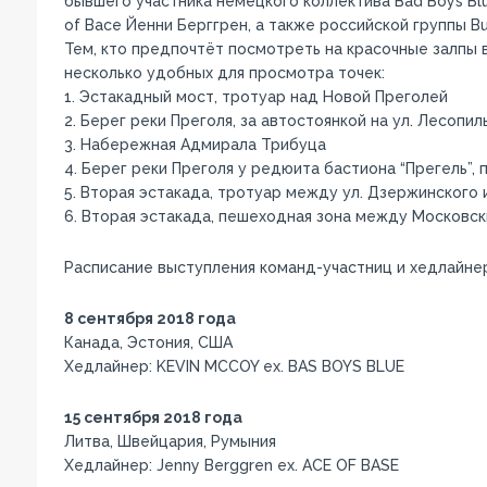
бывшего участника немецкого коллектива Bad Boys Bl
of Bace Йенни Берггрен, а также российской группы Bu
Тем, кто предпочтёт посмотреть на красочные залпы в
несколько удобных для просмотра точек:
1. Эстакадный мост, тротуар над Новой Преголей
2. Берег реки Преголя, за автостоянкой на ул. Лесопил
3. Набережная Адмирала Трибуца
4. Берег реки Преголя у редюита бастиона “Прегель”,
5. Вторая эстакада, тротуар между ул. Дзержинского
6. Вторая эстакада, пешеходная зона между Московс
Расписание выступления команд-участниц и хедлайне
8 сентября 2018 года
Канада, Эстония, США
Хедлайнер: KEVIN MCCOY ex. BAS BOYS BLUE
15 сентября 2018 года
Литва, Швейцария, Румыния
Хедлайнер: Jenny Berggren ex. ACE OF BASE