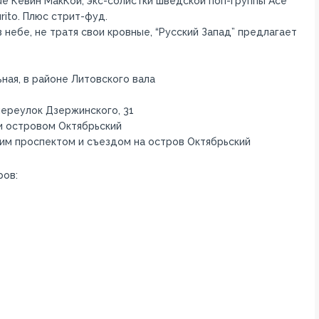
ue Кевин МакКой, экс-солистки шведской поп-группы Ace
rito. Плюс стрит-фуд.
 небе, не тратя свои кровные, “Русский Запад” предлагает
ьная, в районе Литовского вала
 переулок Дзержинского, 31
 и островом Октябрьский
ким проспектом и съездом на остров Октябрьский
ров: