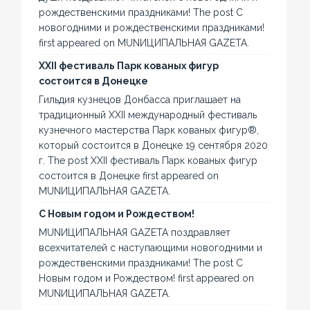
рождественскими праздниками! The post С
новогодними и рождественскими праздниками!
first appeared on MUNИЦИПАЛЬНАЯ GAZЕТА.
XXII фестиваль Парк кованых фигур
состоится в Донецке
Гильдия кузнецов Донбасса приглашает на
традиционный XXII международный фестиваль
кузнечного мастерства Парк кованых фигур®,
который состоится в Донецке 19 сентября 2020
г. The post XXII фестиваль Парк кованых фигур
состоится в Донецке first appeared on
MUNИЦИПАЛЬНАЯ GAZЕТА.
С Новым годом и Рождеством!
MUNИЦИПАЛЬНАЯ GAZЕТА поздравляет
всехчитателей с наступающими новогодними и
рождественскими праздниками! The post С
Новым годом и Рождеством! first appeared on
MUNИЦИПАЛЬНАЯ GAZЕТА.