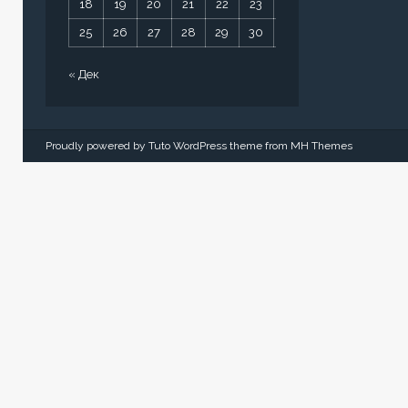
18
19
20
21
22
23
24
25
26
27
28
29
30
31
« Дек
Proudly powered by Tuto WordPress theme from
MH Themes