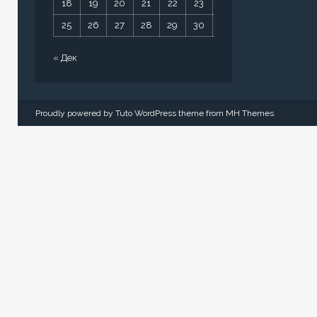
18
19
20
21
22
23
24
25
26
27
28
29
30
31
« Дек
Proudly powered by Tuto WordPress theme from
MH Themes