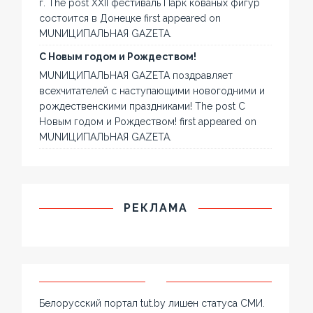
г. The post XXII фестиваль Парк кованых фигур
состоится в Донецке first appeared on
MUNИЦИПАЛЬНАЯ GAZЕТА.
С Новым годом и Рождеством!
MUNИЦИПАЛЬНАЯ GAZЕТА поздравляет
всехчитателей с наступающими новогодними и
рождественскими праздниками! The post С
Новым годом и Рождеством! first appeared on
MUNИЦИПАЛЬНАЯ GAZЕТА.
РЕКЛАМА
Белорусский портал tut.by лишен статуса СМИ.