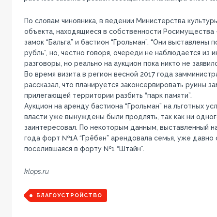
По словам чиновника, в ведении Министерства культур
объекта, находящиеся в собственности Росимущества 
замок “Бальга” и бастион “Грольман”. “Они выставлены 
рубль”, но, честно говоря, очереди не наблюдается из и
разговоры, но реально на аукцион пока никто не заявилс
Во время визита в регион весной 2017 года замминист
рассказал, что планируется законсервировать руины замк
прилегающей территории разбить “парк памяти”.
Аукцион на аренду бастиона “Грольман” на льготных у
власти уже вынуждены были продлять, так как ни одно
заинтересовал. По некоторым данным, выставленный на
года форт №1А “Грёбен” арендовала семья, уже давно
поселившаяся в форту №1 “Штайн”.
klops.ru
БЛАГОУСТРОЙСТВО