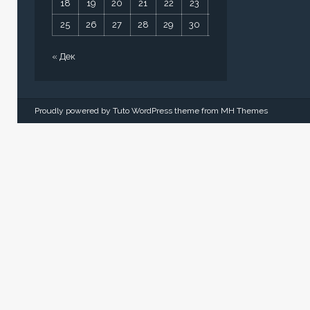
18
19
20
21
22
23
24
25
26
27
28
29
30
31
« Дек
Proudly powered by Tuto WordPress theme from
MH Themes