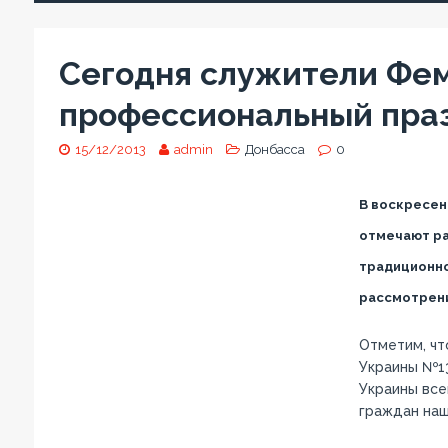
Сегодня служители Фе
профессиональный пра
15/12/2013
admin
Донбасса
0
В воскресен
отмечают ра
традиционно
рассмотрени
Отметим, чт
Украины №13
Украины все
граждан наш