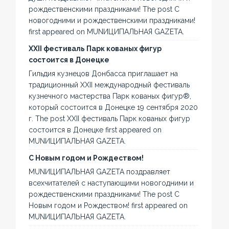
рождественскими праздниками! The post С
новогодними и рождественскими праздниками!
first appeared on MUNИЦИПАЛЬНАЯ GAZЕТА.
XXII фестиваль Парк кованых фигур
состоится в Донецке
Гильдия кузнецов Донбасса приглашает на
традиционный XXII международный фестиваль
кузнечного мастерства Парк кованых фигур®,
который состоится в Донецке 19 сентября 2020
г. The post XXII фестиваль Парк кованых фигур
состоится в Донецке first appeared on
MUNИЦИПАЛЬНАЯ GAZЕТА.
С Новым годом и Рождеством!
MUNИЦИПАЛЬНАЯ GAZЕТА поздравляет
всехчитателей с наступающими новогодними и
рождественскими праздниками! The post С
Новым годом и Рождеством! first appeared on
MUNИЦИПАЛЬНАЯ GAZЕТА.