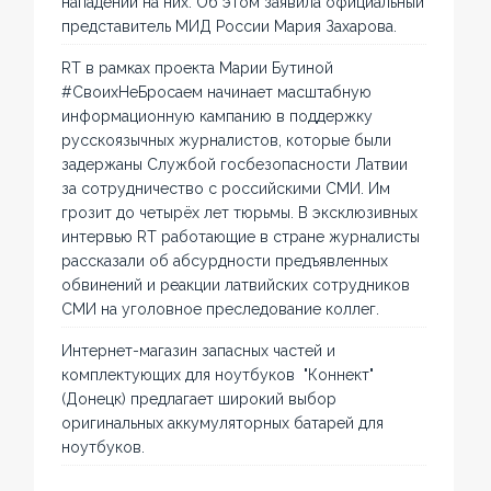
нападений на них. Об этом заявила официальный
представитель МИД России Мария Захарова.
RT в рамках проекта Марии Бутиной
#СвоихНеБросаем начинает масштабную
информационную кампанию в поддержку
русскоязычных журналистов, которые были
задержаны Службой госбезопасности Латвии
за сотрудничество с российскими СМИ. Им
грозит до четырёх лет тюрьмы. В эксклюзивных
интервью RT работающие в стране журналисты
рассказали об абсурдности предъявленных
обвинений и реакции латвийских сотрудников
СМИ на уголовное преследование коллег.
Интернет-магазин запасных частей и
комплектующих для ноутбуков "Коннект"
(Донецк) предлагает широкий выбор
оригинальных аккумуляторных батарей для
ноутбуков.