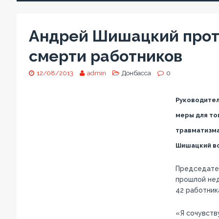
Андрей Шишацкий прот
смерти работников
12/08/2013
admin
Донбасса
0
Руководител
меры для то
травматизма.
Шишацкий во
Председател
прошлой нед
42 работник
«Я сочувств