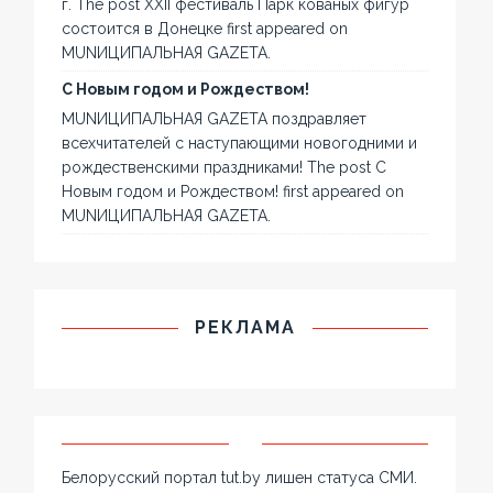
г. The post XXII фестиваль Парк кованых фигур
состоится в Донецке first appeared on
MUNИЦИПАЛЬНАЯ GAZЕТА.
С Новым годом и Рождеством!
MUNИЦИПАЛЬНАЯ GAZЕТА поздравляет
всехчитателей с наступающими новогодними и
рождественскими праздниками! The post С
Новым годом и Рождеством! first appeared on
MUNИЦИПАЛЬНАЯ GAZЕТА.
РЕКЛАМА
Белорусский портал tut.by лишен статуса СМИ.