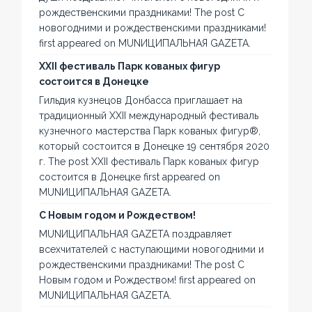
рождественскими праздниками! The post С
новогодними и рождественскими праздниками!
first appeared on MUNИЦИПАЛЬНАЯ GAZЕТА.
XXII фестиваль Парк кованых фигур
состоится в Донецке
Гильдия кузнецов Донбасса приглашает на
традиционный XXII международный фестиваль
кузнечного мастерства Парк кованых фигур®,
который состоится в Донецке 19 сентября 2020
г. The post XXII фестиваль Парк кованых фигур
состоится в Донецке first appeared on
MUNИЦИПАЛЬНАЯ GAZЕТА.
С Новым годом и Рождеством!
MUNИЦИПАЛЬНАЯ GAZЕТА поздравляет
всехчитателей с наступающими новогодними и
рождественскими праздниками! The post С
Новым годом и Рождеством! first appeared on
MUNИЦИПАЛЬНАЯ GAZЕТА.