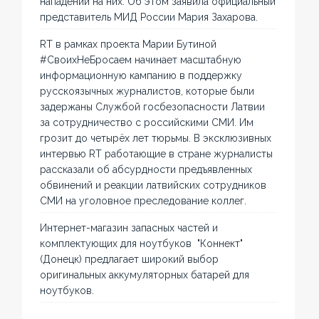
нападений на них. Об этом заявила официальный
представитель МИД России Мария Захарова.
RT в рамках проекта Марии Бутиной
#СвоихНеБросаем начинает масштабную
информационную кампанию в поддержку
русскоязычных журналистов, которые были
задержаны Службой госбезопасности Латвии
за сотрудничество с российскими СМИ. Им
грозит до четырёх лет тюрьмы. В эксклюзивных
интервью RT работающие в стране журналисты
рассказали об абсурдности предъявленных
обвинений и реакции латвийских сотрудников
СМИ на уголовное преследование коллег.
Интернет-магазин запасных частей и
комплектующих для ноутбуков "Коннект"
(Донецк) предлагает широкий выбор
оригинальных аккумуляторных батарей для
ноутбуков.