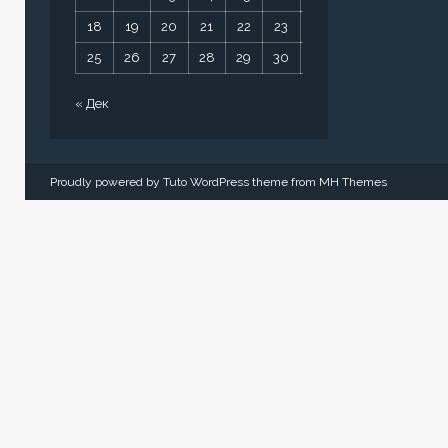
18
19
20
21
22
23
24
25
26
27
28
29
30
31
« Дек
Proudly powered by Tuto WordPress theme from
MH Themes