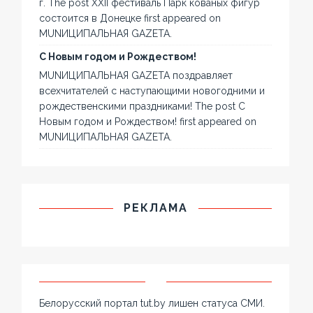
г. The post XXII фестиваль Парк кованых фигур
состоится в Донецке first appeared on
MUNИЦИПАЛЬНАЯ GAZЕТА.
С Новым годом и Рождеством!
MUNИЦИПАЛЬНАЯ GAZЕТА поздравляет
всехчитателей с наступающими новогодними и
рождественскими праздниками! The post С
Новым годом и Рождеством! first appeared on
MUNИЦИПАЛЬНАЯ GAZЕТА.
РЕКЛАМА
Белорусский портал tut.by лишен статуса СМИ.