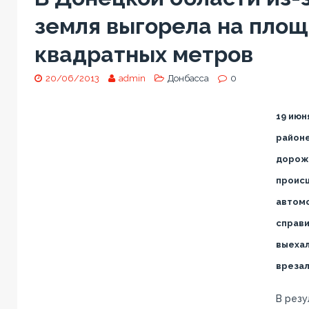
земля выгорела на площ
квадратных метров
20/06/2013
admin
Донбасса
0
19 июн
район
дорож
проис
автомо
справи
выехал
врезал
В резу