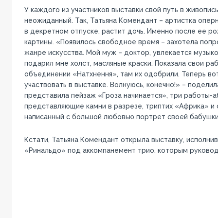
У каждого из участников выставки свой путь в живопись
неожиданный. Так, Татьяна Комендант – артистка оперн
в декретном отпуске, растит дочь. Именно после ее ро
картины. «Появилось свободное время – захотела попр
жанре искусства. Мой муж – доктор, увлекается музыко
подарил мне холст, масляные краски. Показала свои ра
объединении «Натхнення», там их одобрили. Теперь во
участвовать в выставке. Волнуюсь, конечно!» – поделил
представила пейзаж «Гроза начинается», три работы-а
представляющие камни в разрезе, триптих «Африка» и 
написанный с большой любовью портрет своей бабушки
Кстати, Татьяна Комендант открыла выставку, исполни
«Ринальдо» под аккомпанемент трио, которым руковод