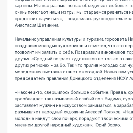
картины. Мы все разные, но нас объединяет любовь к т
очень помогают наши мэтры, мы стараемся равняться на
предстоит научиться», – поделилась руководитель мо
Анастасия Щетинина.
Начальник управления культуры и туризма горсовета Н
поздравил молодых художников и отметил, что это перв
позволит им заявить о себе. Поздравили виновников т
друзья. «Средний возраст художников не только в наше
других регионах – за 60. Так что прилив молодых сил н
молодежная выставка станет ежегодной. Новых вам усп
председатель правления Донецкого отделения НСХУ А
«Наконец-то, свершилось большое событие. Правда, с
преобладает так называемый слабый пол. Видимо, сур
заставляет мужчин не искусством заниматься, а зарабат
размышляет народный художник Алексей Поляков. «На
молодые найдут свой почерк, порадуют творческими о
мнением другой народный художник, Юрий Зорко.