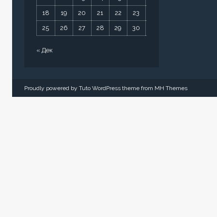
18
19
20
21
22
23
24
25
26
27
28
29
30
31
« Дек
Proudly powered by Tuto WordPress theme from
MH Themes