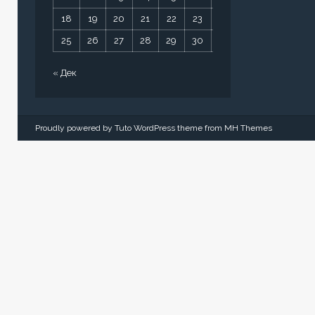
18
19
20
21
22
23
24
25
26
27
28
29
30
31
« Дек
Proudly powered by Tuto WordPress theme from
MH Themes