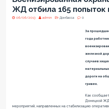
ЖД отбила 165 попыток
06/06/2013
admin
Донбасса
0
За прошедшие
года работни
военизирован
железной дор
случаев хищен
материальных
дороги на общ
гривен.
Как сообщает
Донецкой ЖД,
мероприятий, направленных на стабилизацию оператив