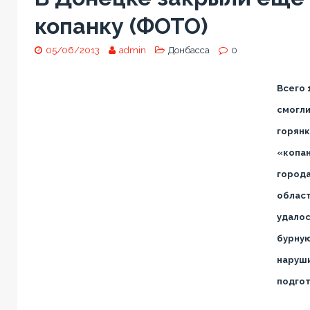
копанку (ФОТО)
05/06/2013
admin
Донбасса
0
Всего 
смогл
горянк
«копан
города
област
удалос
бурную
наруши
подгот