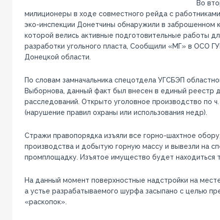
Во вто
милиционеры в ходе совместного рейда с работникам
эко-инспекции Донетчины обнаружили в заброшенном к
которой велись активные подготовительные работы д
разработки угольного пласта, Сообщили «МГ» в ОСО Г
Донецкой области.
По словам замначальника спецотдела УГСБЭП областно
Выборнова, данный факт был внесен в единый реестр 
расследований. Открыто уголовное производство по ч. 
(нарушение правил охраны или использования недр).
Стражи правопорядка изъяли все горно-шахтное обору
производства и добытую горную массу и вывезли на с
промплощадку. Изъятое имущество будет находиться т
На данный момент поверхностные надстройки на месте
а устье разрабатываемого шурфа засыпано с целью пр
«раскопок».