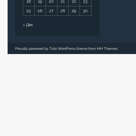
18
19
20
21
22
23
24
25
26
27
28
29
30
31
« Дек
Proudly powered by Tuto WordPress theme from
MH Themes