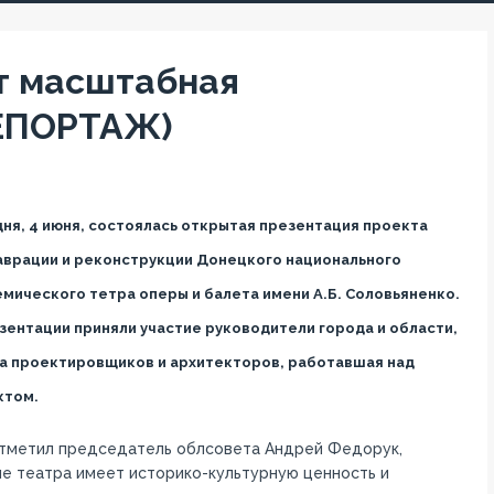
т масштабная
ЕПОРТАЖ)
ня, 4 июня, состоялась открытая презентация проекта
аврации и реконструкции Донецкого национального
мического тетра оперы и балета имени А.Б. Соловьяненко.
зентации приняли участие руководители города и области,
а проектировщиков и архитекторов, работавшая над
ктом.
отметил председатель облсовета Андрей Федорук,
е театра имеет историко-культурную ценность и