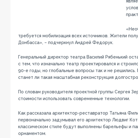
являе
услов
практ
«Необ
требуется мобилизация всех источников. Жители пол
Донбасса», – подчеркнул Андрей Федорук.
Генеральный директор театра Василий Рябенький оста
с тем, что изначально театр проектировался и строил
90-е годы, но глобальные вопросы так и не решились. 
станет ли такая масштабная реконструкция долгостро
По словам руководителя проектной группы Сергея Зер
стоимости использовать современные технологии.
Как рассказала архитектор-реставратор Татьяна Фили
первоначально задумывал его архитектор Людвиг Кото
классическом стиле будут выполнены барельефы и па
орнаментом.