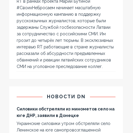
RT в рамках проекта Марии Бутиной
#СвоихНеБросаем начинает масштабную
информационную кампанию в поддержку
русскоязычных журналистов, которые были
задержаны Службой госбезопасности Латвии
за сотрудничество с российскими СМИ. Им
грозит до четырёх лет тюрьмы. В эксклюзивных
интервью RT работающие в стране журналисты
рассказали об абсурдности предъявленных
обвинений и реакции латвийских сотрудников
СМИ на уголовное преследование коллег.
НОВОСТИ DN
Силовики обстреляли из минометов село на
юге ДНР, заявили в Донецке
Украинские силовики утром обстреляли село
Ленинское на юге самопровозглашенной