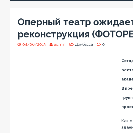
Оперный театр ожидае
реконструкция (ФОТОР
04/06/2013
admin
Донбасса
0
Сегод
рест
акаде
В пре
групп
прое
Как 
здани