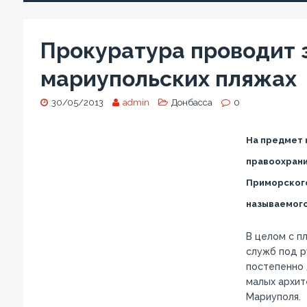
Прокуратура проводит 
мариупольских пляжах
30/05/2013
admin
Донбасса
0
На предмет 
правоохрани
Приморского
называемого
В целом с п
служб под р
постепенно 
малых архит
Мариуполя.