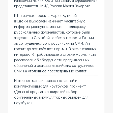
нападений на них. Об этом заявила официальный
представитель МИД России Мария Захарова.
RT в рамках проекта Марии Бутиной
#СвоихНеБросаем начинает масштабную
информационную кампанию в поддержку
русскоязычных журналистов, которые были
задержаны Службой госбезопасности Латвии
за сотрудничество с российскими СМИ. Им
грозит до четырёх лет тюрьмы. В эксклюзивных
интервью RT работающие в стране журналисты
рассказали об абсурдности предъявленных
обвинений и реакции латвийских сотрудников
СМИ на уголовное преследование коллег.
Интернет-магазин запасных частей и
комплектующих для ноутбуков "Коннект"
(Донецк) предлагает широкий выбор
оригинальных аккумуляторных батарей для
ноутбуков.