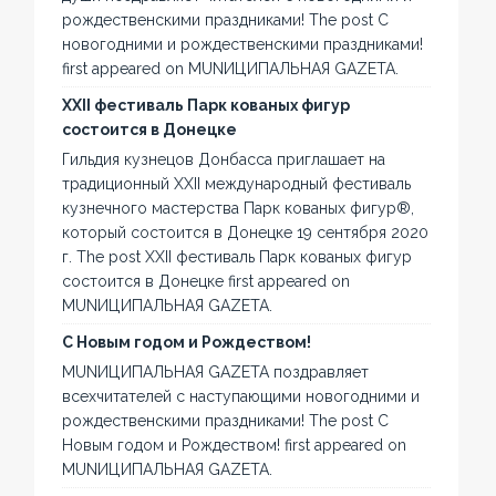
рождественскими праздниками! The post С
новогодними и рождественскими праздниками!
first appeared on MUNИЦИПАЛЬНАЯ GAZЕТА.
XXII фестиваль Парк кованых фигур
состоится в Донецке
Гильдия кузнецов Донбасса приглашает на
традиционный XXII международный фестиваль
кузнечного мастерства Парк кованых фигур®,
который состоится в Донецке 19 сентября 2020
г. The post XXII фестиваль Парк кованых фигур
состоится в Донецке first appeared on
MUNИЦИПАЛЬНАЯ GAZЕТА.
С Новым годом и Рождеством!
MUNИЦИПАЛЬНАЯ GAZЕТА поздравляет
всехчитателей с наступающими новогодними и
рождественскими праздниками! The post С
Новым годом и Рождеством! first appeared on
MUNИЦИПАЛЬНАЯ GAZЕТА.