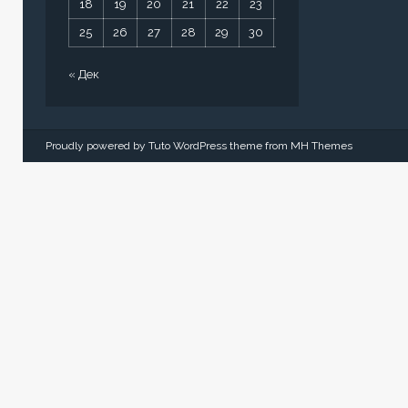
18
19
20
21
22
23
24
25
26
27
28
29
30
31
« Дек
Proudly powered by Tuto WordPress theme from
MH Themes