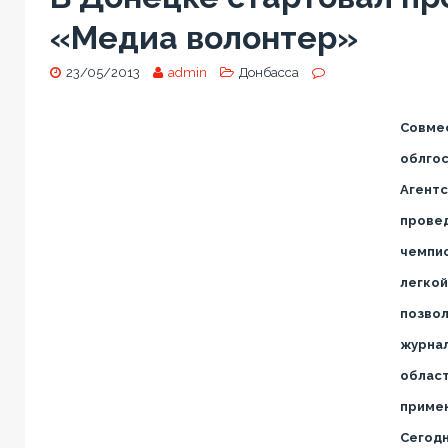
«Медиа волонтер»
23/05/2013
admin
Донбасса
Совме
облгос
Агентс
прове
чемпио
легкой
позво
журнал
област
примен
Сегодн