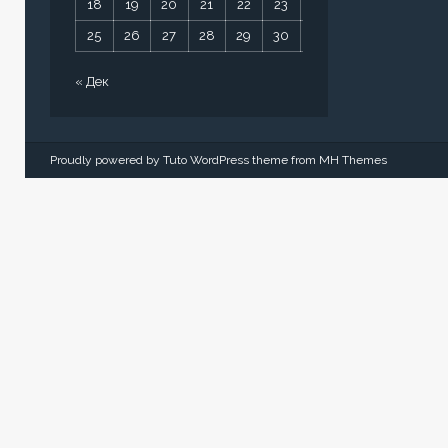
18
19
20
21
22
23
24
25
26
27
28
29
30
31
« Дек
Proudly powered by Tuto WordPress theme from
MH Themes