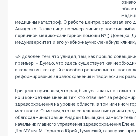
ознако
област
медиц
медицины катастроф. О работе центра рассказал его 
Анищенко. Также вице-премьер-министр посетил амбу
первичной медико-санитарной помощи № 3 Донецка, Д
медуниверситет и его учебно-научно-лечебную клиник
«Я доволен тем, что увидел, тем, как прошло совещани
премьер. – Думаю, что здесь существует как необходи
и коллектив, который способен реализовывать поставл
реформирования здравоохранения и творчески их разв
Грищенко признался, что рад был услышать не только о
но и конкретные мнения тех, кто отвечает за реформи
здравоохранения на уровне области, в том или ином го
местности. Отметим, что на совещании выступили пре
облгосадминистрации Андрей Шишацкий, заместитель 
начальник главного управления здравоохранения Елена
ДонМУ им. М. Горького Юрий Думанский, главврачи, пр