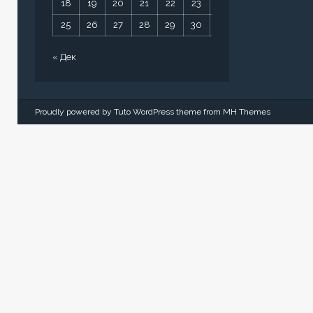
18
19
20
21
22
23
24
25
26
27
28
29
30
31
« Дек
Proudly powered by Tuto WordPress theme from
MH Themes