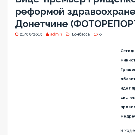
реформой здравоохране
Донетчине (ФОТОРЕПОР
21/05/2013
admin
Донбасса
0
Сегодн
минист
Грище
област
идет 
систем
провел
медра
В ходе