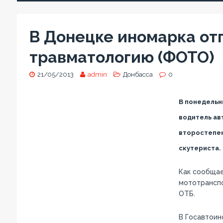
В Донецке иномарка от
травматологию (ФОТО)
21/05/2013
admin
Донбасса
0
В понедельни
водитель ав
второстепен
скутериста.
Как сообщае
мототранспо
ОТБ.
В Госавтоин