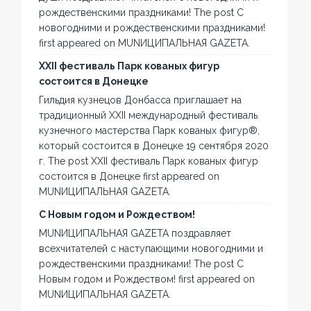
рождественскими праздниками! The post С
новогодними и рождественскими праздниками!
first appeared on MUNИЦИПАЛЬНАЯ GAZЕТА.
XXII фестиваль Парк кованых фигур
состоится в Донецке
Гильдия кузнецов Донбасса приглашает на
традиционный XXII международный фестиваль
кузнечного мастерства Парк кованых фигур®,
который состоится в Донецке 19 сентября 2020
г. The post XXII фестиваль Парк кованых фигур
состоится в Донецке first appeared on
MUNИЦИПАЛЬНАЯ GAZЕТА.
С Новым годом и Рождеством!
MUNИЦИПАЛЬНАЯ GAZЕТА поздравляет
всехчитателей с наступающими новогодними и
рождественскими праздниками! The post С
Новым годом и Рождеством! first appeared on
MUNИЦИПАЛЬНАЯ GAZЕТА.