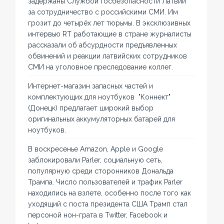
задержаны Службой госбезопасности Латвии
за сотрудничество с российскими СМИ. Им
грозит до четырёх лет тюрьмы. В эксклюзивных
интервью RT работающие в стране журналисты
рассказали об абсурдности предъявленных
обвинений и реакции латвийских сотрудников
СМИ на уголовное преследование коллег.
Интернет-магазин запасных частей и
комплектующих для ноутбуков "Коннект"
(Донецк) предлагает широкий выбор
оригинальных аккумуляторных батарей для
ноутбуков.
В воскресенье Amazon, Apple и Google
заблокировали Parler, социальную сеть,
популярную среди сторонников Дональда
Трампа. Число пользователей и трафик Parler
находились на взлете, особенно после того как
уходящий с поста президента США Трамп стал
персоной нон-грата в Twitter, Facebook и