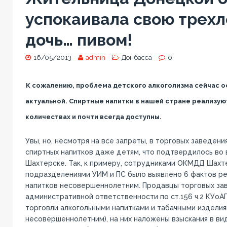
успокаивала свою трех
дочь… пивом!
16/05/2013
admin
Донбасса
0
К сожалению, проблема детского алкоголизма сейчас о
актуальной. Спиртные напитки в нашей стране реализую
количествах и почти всегда доступны.
Увы, но, несмотря на все запреты, в торговых заведен
спиртных напитков даже детям, что подтвердилось во в
Шахтерске. Так, к примеру, сотрудниками ОКМДД Шахт
подразделениями УИМ и ПС было выявлено 6 фактов ре
напитков несовершеннолетним. Продавцы торговых за
административной ответственности по ст.156 ч.2 КУоА
торговли алкогольными напитками и табачными издели
несовершеннолетним), на них наложены взыскания в ви