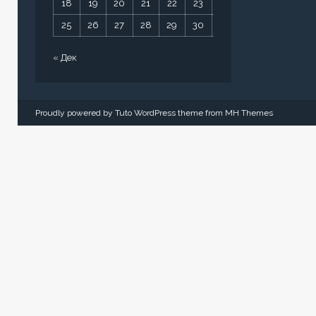
18
19
20
21
22
23
24
25
26
27
28
29
30
31
« Дек
Proudly powered by Tuto WordPress theme from
MH Themes