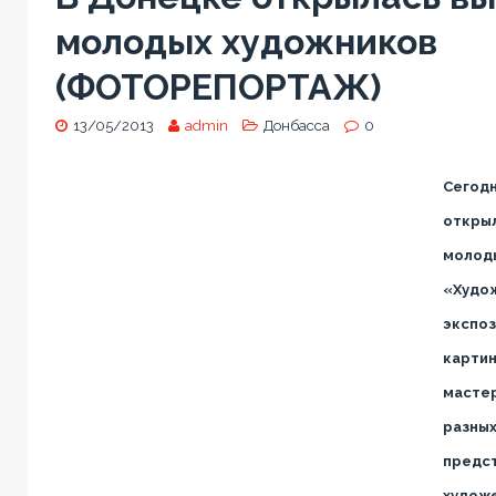
молодых художников
(ФОТОРЕПОРТАЖ)
13/05/2013
admin
Донбасса
0
Сегодн
открыл
молод
«Худож
экспо
картин
мастер
разных
предс
художе