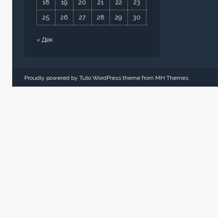
18
19
20
21
22
23
24
25
26
27
28
29
30
31
« Дек
Proudly powered by Tuto WordPress theme from
MH Themes