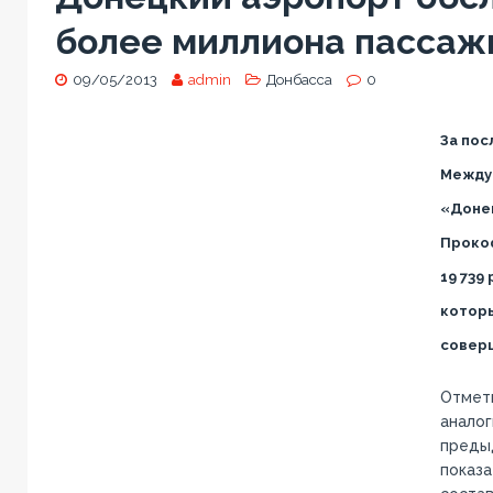
более миллиона пассаж
09/05/2013
admin
Донбасса
0
За пос
Между
«Доне
Проко
19 739
которы
совер
Отмети
анало
преды
показ