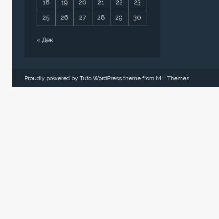
18
19
20
21
22
23
24
25
26
27
28
29
30
31
« Дек
Proudly powered by Tuto WordPress theme from
MH Themes